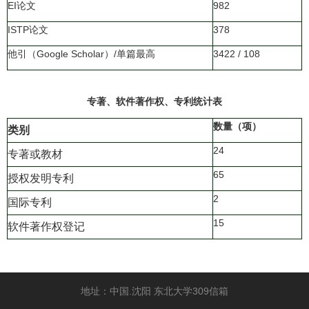
EI论文
982
ISTP论文
378
他引（Google Scholar）/单篇最高
3422 / 108
专著、软件著作权、专利统计表
数量（项）
类别
24
专著或教材
65
授权发明专利
2
国际专利
15
软件著作权登记
地址：中国.沈阳 东北大学309信箱